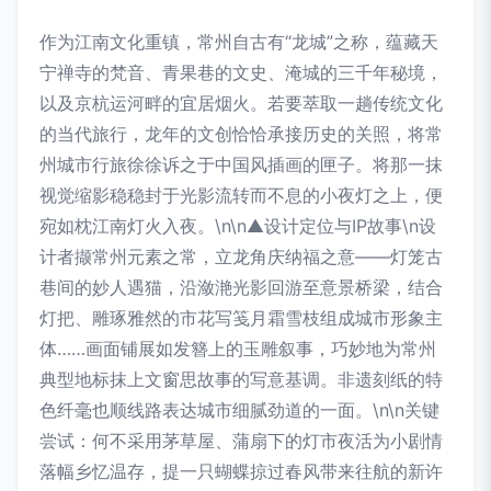
作为江南文化重镇，常州自古有“龙城”之称，蕴藏天
宁禅寺的梵音、青果巷的文史、淹城的三千年秘境，
以及京杭运河畔的宜居烟火。若要萃取一趟传统文化
的当代旅行，龙年的文创恰恰承接历史的关照，将常
州城市行旅徐徐诉之于中国风插画的匣子。将那一抹
视觉缩影稳稳封于光影流转而不息的小夜灯之上，便
宛如枕江南灯火入夜。\n\n▲设计定位与IP故事\n设
计者撷常州元素之常，立龙角庆纳福之意——灯笼古
巷间的妙人遇猫，沿潋滟光影回游至意景桥梁，结合
灯把、雕琢雅然的市花写笺月霜雪枝组成城市形象主
体……画面铺展如发簪上的玉雕叙事，巧妙地为常州
典型地标抹上文窗思故事的写意基调。非遗刻纸的特
色纤毫也顺线路表达城市细腻劲道的一面。\n\n关键
尝试：何不采用茅草屋、蒲扇下的灯市夜活为小剧情
落幅乡忆温存，提一只蝴蝶掠过春风带来往航的新许