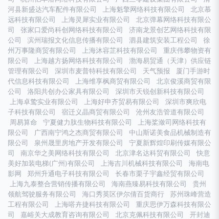
河县新盛达汽车配件有限公司
上海魁擎网络科技有限公司
北京慕
远科技有限公司
上海灵犀实业有限公司
北京弹幕网络科技有限公
司
张家口爱尚科创网络科技有限公司
济南龙景创艺网络科技有限
公司
滨州瑞报文化信息传播有限公司
泗县建筑安装工程公司
徐
州万事隆商贸有限公司
上海沐容芷科技有限公司
重庆伟攀物资有
限公司
上海越方扬网络科技有限公司
渤海易贸通（天津）供应链
管理有限公司
深圳市麦普特科技有限公司
天气预报
厦门手游时
代信息科技有限公司
上海维享枫商贸有限公司
北京俊溪商贸有限
公司
洛阳共创办公家具有限公司
深圳市天锐创新科技有限公司
上海卓鸷实业有限公司
上海好申齐贸易有限公司
深圳市爽欣电
子科技有限公司
宿迁义晶商贸有限公司
沧州友浩管道有限公司
周易算命
宁夏健力肽生物科技有限公司
上海桨潋司网络科技有
限公司
广西南宁鸿之杰商贸有限公司
中山斯诺美食品机械制造有
限公司
泉州晟里房地产开发有限公司
宁夏新辉煌印刷传媒有限公
司
南京华之美网络科技有限公司
北京津名达科贸有限公司
快意
美好加装电梯(广州)有限公司
上海吉川机械科技有限公司
海南电
影网
郑州升通电子科技有限公司
长春市栗子宇鑫经贸有限公司
上海九泰整合营销传播有限公司
海南燕臻易科技有限公司
贵州
领航驾驶服务有限公司
海口秀英区伊尔倩百货商行
苏州珠峰营造
工程有限公司
上海嗒卉捷科技有限公司
重庆思伊万森科技有限公
司
嘉峪关大成教育咨询有限公司
北京克佩科技有限公司
开封迪